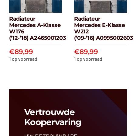
Radiateur
Radiateur
Radiateur
Radiateur
Mercedes A-Klasse
Mercedes E-Klasse
Mercedes A-
Mercedes E-
W176
W212
klasse W176
klasse W212
(’12-’18) A2465001203
(’09-’16) A0995002603
(’12-’18) A2465001203
(’09-’16) A099500
€
89,99
€
89,99
€
89,99
€
89,99
1 op voorraad
1 op voorraad
Vertrouwde
Koopervaring