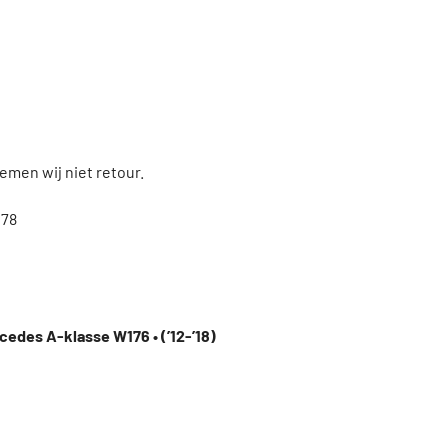
men wij niet retour.
78
cedes A-klasse W176 • (’12-’18)