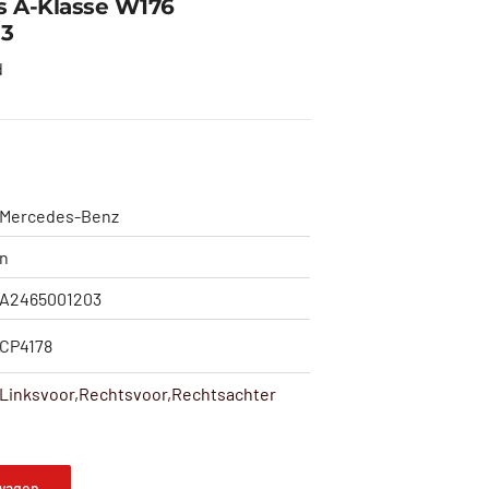
s A-Klasse W176
03
d
Mercedes-Benz
n
A2465001203
CP4178
Linksvoor,Rechtsvoor,Rechtsachter
wagen