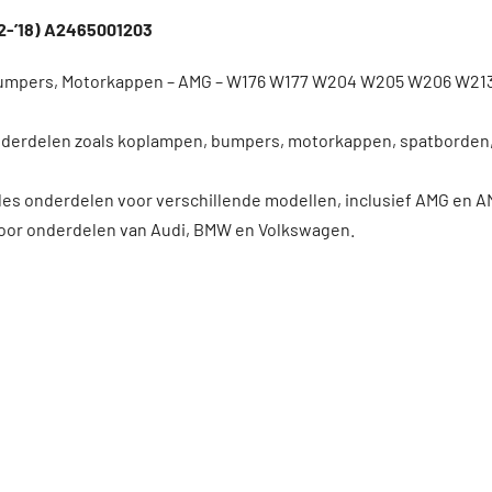
12-’18) A2465001203
Bumpers, Motorkappen – AMG – W176 W177 W204 W205 W206 W21
derdelen zoals koplampen, bumpers, motorkappen, spatborden, g
es onderdelen voor verschillende modellen, inclusief AMG en A
voor onderdelen van Audi, BMW en Volkswagen.