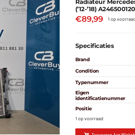
Radiateur Mercede
(’12-’18) A24650012
€
89,99
1 op voorraa
Specificaties
Brand
Condition
Typenummer
Eigen
identificatienummer
Positie
1 op voorraad
Toevoegen Aan Winkel