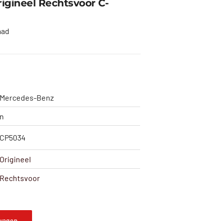
igineel Rechtsvoor C-
aad
Mercedes-Benz
n
CP5034
Origineel
Rechtsvoor
wagen