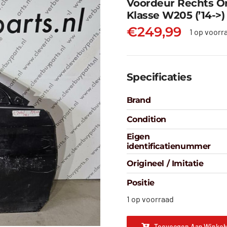
Voordeur Rechts Or
Klasse W205 (’14->)
€
249,99
1 op voorr
Specificaties
Brand
Condition
Eigen
identificatienummer
Origineel / Imitatie
Positie
1 op voorraad
Toevoegen Aan Winkel