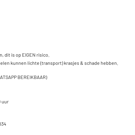
, dit is op EIGEN risico.
len kunnen lichte (transport) krasjes & schade hebben.
WHATSAPP BEREIKBAAR)
0 uur
034