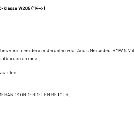
C-klasse W205 (’14->)
enties voor meerdere onderdelen voor Audi , Mercedes, BMW & 
patborden en meer.
rwaarden.
DEHANDS ONDERDELEN RETOUR.
t