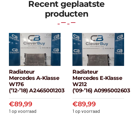
Recent geplaatste
producten
Radiateur
Radiateur
Radiateur
Radiateur
Mercedes A-Klasse
Mercedes E-Klasse
Mercedes A-
Mercedes E-
W176
W212
klasse W176
klasse W212
(’12-’18) A2465001203
(’09-’16) A0995002603
(’12-’18) A2465001203
(’09-’16) A099500
€
89,99
€
89,99
€
89,99
€
89,99
1 op voorraad
1 op voorraad