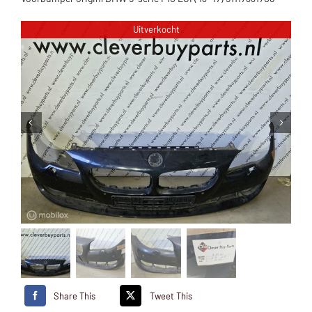
Uitverkocht
Share This
Tweet This