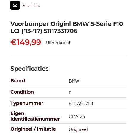
Email This
Voorbumper Originl BMW 5-Serie F10
LCI (’13-’17) 51117331706
€
149,99
Uitverkocht
Specificaties
Brand
BMW
Condition
n
Typenummer
51117331706
Eigen
CP2425
identificatienummer
Origineel / Imitatie
Origineel