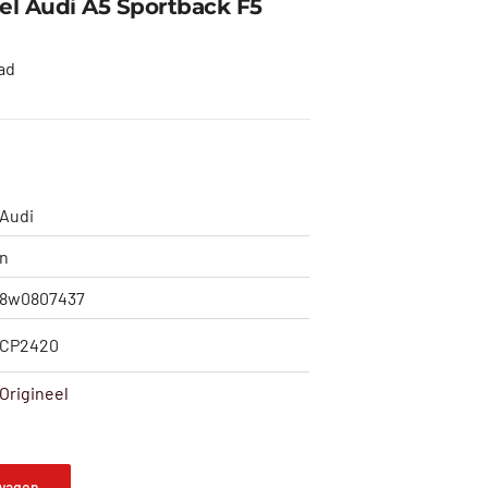
l Audi A5 Sportback F5
ad
Audi
n
8w0807437
CP2420
Origineel
wagen