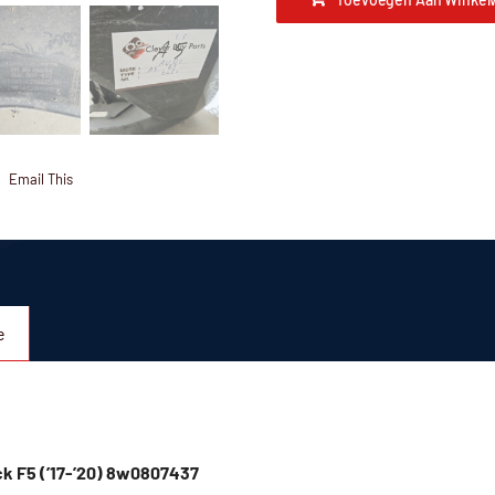
Email This
e
k F5 (’17-’20) 8w0807437