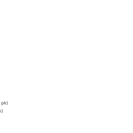
 pk)
k)