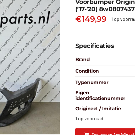
Voorbumper Origine
(’17-’20) 8w0807437
€
149,99
1 op voorra
Specificaties
Brand
Condition
Typenummer
Eigen
identificatienummer
Origineel / Imitatie
1 op voorraad
Toevoegen Aan Winkel