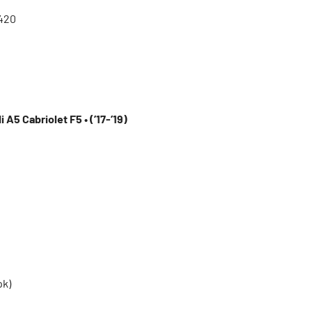
420
 A5 Cabriolet F5 • (’17-’19)
pk)