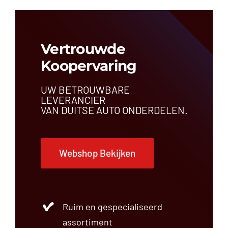
Veerpoot
Verlichting
VAG – Charger Intake Hose –
Versnellingsbak
7P0145941A
Zijruit
Vertrouwde
€
0,00
BMW
Koopervaring
Brandstofsysteem
Mercedez
VAG
UW BETROUWBARE
Merk en model
LEVERANCIER
VAN DUITSE AUTO ONDERDELEN.
ARO
Au
Audi
Webshop Bekijken
BMW
Bosch
CUPRA
Dacia
Dodge
Ruim en gespecialiseerd
Fiat
assortiment