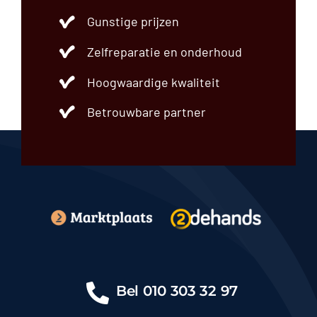
Ford
Gunstige prijzen
Honda
Hyundai
Zelfreparatie en onderhoud
Jaguar
Kia
Hoogwaardige kwaliteit
Merc
Mercedes-Benz
Betrouwbare partner
MINI
Mitsubishi
Nissan
Onbekend
Opel
Peugeot
Phoenix
Polestar
Porsche
Renault
Bel
010 303 32 97
SEAT
Škoda