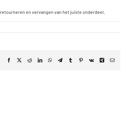
retourneren en vervangen van het juiste onderdeel.
Facebook
X
Reddit
LinkedIn
WhatsApp
Telegram
Tumblr
Pinterest
Vk
Xing
E-
mail