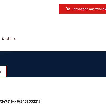
Toevoegen Aan Winkel
Email This
e
l W247 (19->)A2479002213