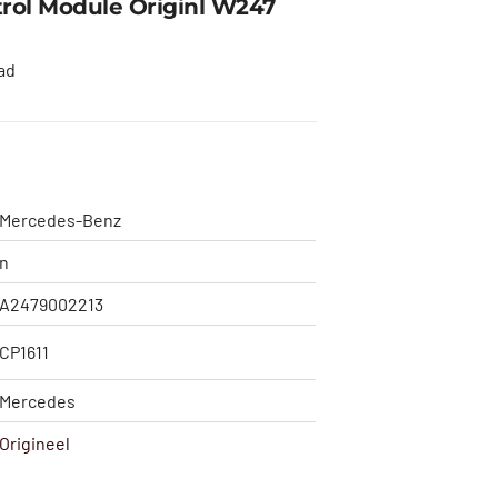
trol Module Originl W247
ad
Mercedes-Benz
n
A2479002213
CP1611
Mercedes
Origineel