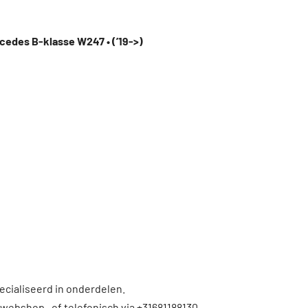
cedes B-klasse W247 • (’19->)
ecialiseerd in onderdelen.
 webshop , of telefonisch via +31681188130