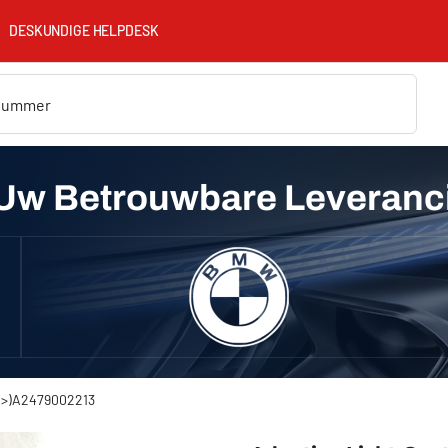
DESKUNDIGE HELPDESK
Uw Betrouwbare Leveranc
9->)A2479002213