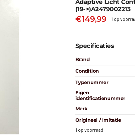
Adaptive Licht Con
(19->)A2479002213
€
149,99
1 op voorra
Specificaties
Brand
Condition
Typenummer
Eigen
identificatienummer
Merk
Origineel / Imitatie
1 op voorraad