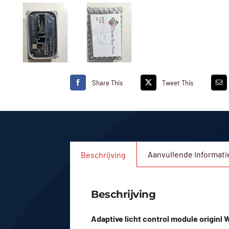
Share This
Tweet This
Aanvullende informati
Beschrijving
Beschrijving
Adaptive licht control module origin