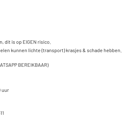
, dit is op EIGEN risico.
len kunnen lichte (transport) krasjes & schade hebben.
WHATSAPP BEREIKBAAR)
0 uur
11