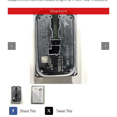
Uitverkocht
Share This
Tweet This