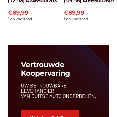
(’12-’18) A2465001203
(’09-’16) A0995002603
(’12-’18) A2465001203
(’09-’16) A099500
€
89,99
€
89,99
€
89,99
€
89,99
1 op voorraad
1 op voorraad
Vertrouwde
Koopervaring
UW BETROUWBARE
LEVERANCIER
VAN DUITSE AUTO ONDERDELEN.