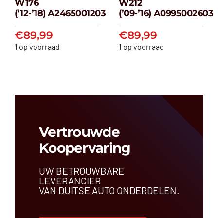
W176
W212
klasse W176
klasse W212
(’12-’18) A2465001203
(’09-’16) A0995002603
(’12-’18) A2465001203
(’09-’16) A099500
€
89,99
€
89,99
€
89,99
€
89,99
1 op voorraad
1 op voorraad
Vertrouwde
Koopervaring
UW BETROUWBARE
LEVERANCIER
VAN DUITSE AUTO ONDERDELEN.