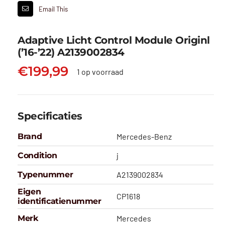
Email This
Adaptive Licht Control Module Originl
(’16-’22) A2139002834
€
199,99
1 op voorraad
Specificaties
Brand
Mercedes-Benz
Condition
j
Typenummer
A2139002834
Eigen
CP1618
identificatienummer
Merk
Mercedes