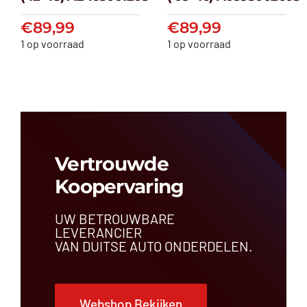
(’12-’18) A2465001203
(’09-’16) A099500
€
89,99
€
89,99
€
89,99
€
89,99
1 op voorraad
1 op voorraad
Vertrouwde
Koopervaring
UW BETROUWBARE
LEVERANCIER
VAN DUITSE AUTO ONDERDELEN.
Webshop Bekijken