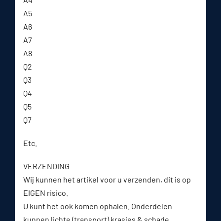
A5
A6
A7
A8
Q2
Q3
Q4
Q5
Q7
Etc.
VERZENDING
Wij kunnen het artikel voor u verzenden, dit is op
EIGEN risico.
U kunt het ook komen ophalen. Onderdelen
kunnen lichte (transport) krasjes & schade