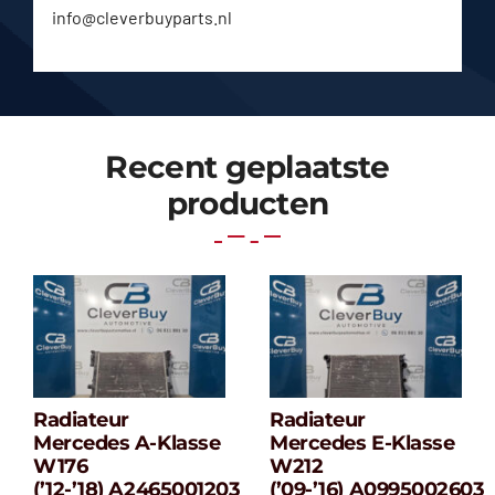
info@cleverbuyparts.nl
Recent geplaatste
producten
Radiateur
Radiateur
Radiateur
Radiateur
Mercedes A-Klasse
Mercedes E-Klasse
Mercedes A-
Mercedes E-
W176
W212
klasse W176
klasse W212
(’12-’18) A2465001203
(’09-’16) A0995002603