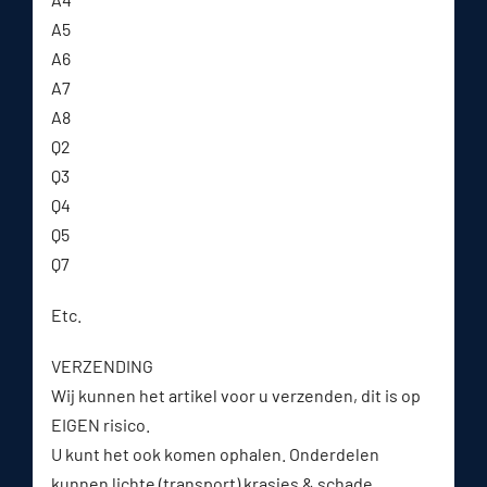
A5
A6
A7
A8
Q2
Q3
Q4
Q5
Q7
Etc.
VERZENDING
Wij kunnen het artikel voor u verzenden, dit is op
EIGEN risico.
U kunt het ook komen ophalen. Onderdelen
kunnen lichte (transport) krasjes & schade