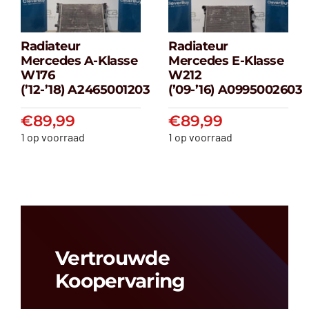
Radiateur
Radiateur
Radiateur
Radiateur
Mercedes A-Klasse
Mercedes E-Klasse
Mercedes A-
Mercedes E-
W176
W212
klasse W176
klasse W212
(’12-’18) A2465001203
(’09-’16) A0995002603
(’12-’18) A2465001203
(’09-’16) A099500
€
89,99
€
89,99
€
89,99
€
89,99
1 op voorraad
1 op voorraad
Vertrouwde
Koopervaring