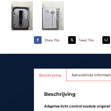
Share This
Tweet This
Aanvullende informati
Beschrijving
Beschrijving
Adaptive licht control module origine