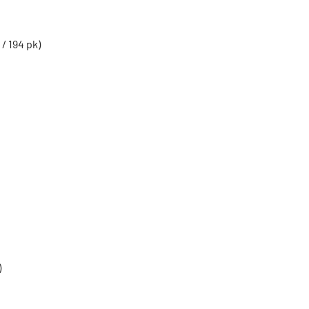
/ 194 pk)
)