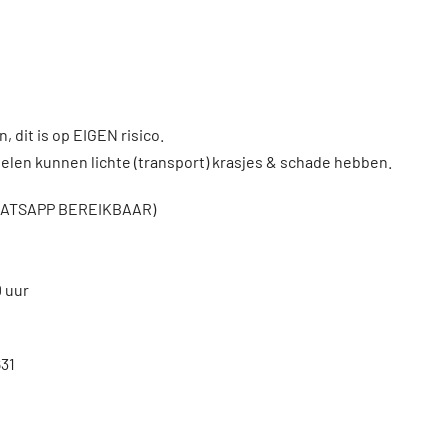
, dit is op EIGEN risico.
len kunnen lichte (transport) krasjes & schade hebben.
WHATSAPP BEREIKBAAR)
0 uur
31