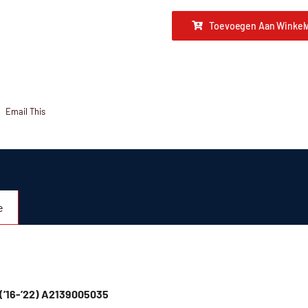
Toevoegen Aan Winkel
Email This
e
l (’16-’22) A2139005035