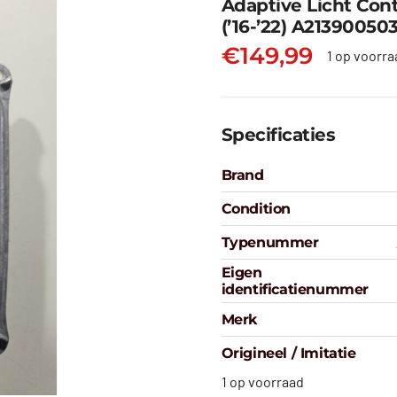
Adaptive Licht Cont
(’16-’22) A21390050
€
149,99
1 op voorra
Specificaties
Brand
Condition
Typenummer
Eigen
identificatienummer
Merk
Origineel / Imitatie
1 op voorraad