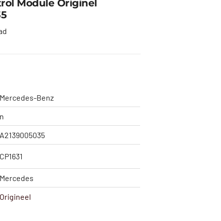
rol Module Originel
35
ad
Mercedes-Benz
n
A2139005035
CP1631
Mercedes
Origineel