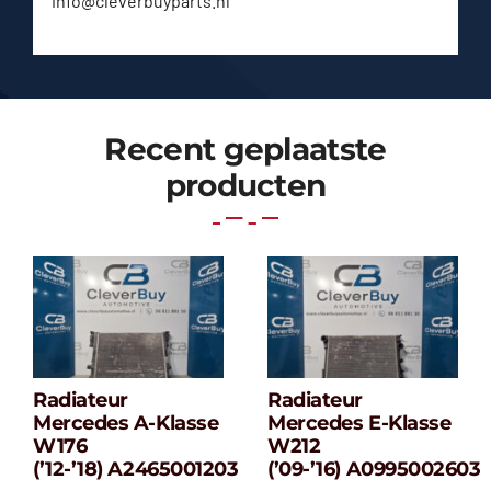
info@cleverbuyparts.nl
Recent geplaatste
producten
Radiateur
Radiateur
Radiateur
Radiateur
Mercedes A-Klasse
Mercedes E-Klasse
Mercedes A-
Mercedes E-
W176
W212
klasse W176
klasse W212
(’12-’18) A2465001203
(’09-’16) A0995002603
(’12-’18) A2465001203
(’09-’16) A099500