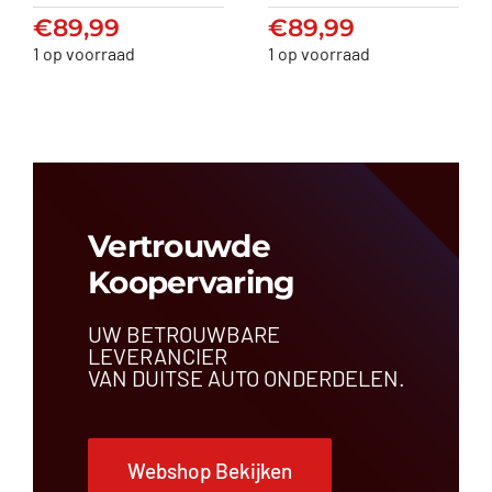
€
89,99
€
89,99
€
89,99
€
89,99
1 op voorraad
1 op voorraad
Vertrouwde
Koopervaring
UW BETROUWBARE
LEVERANCIER
VAN DUITSE AUTO ONDERDELEN.
Webshop Bekijken