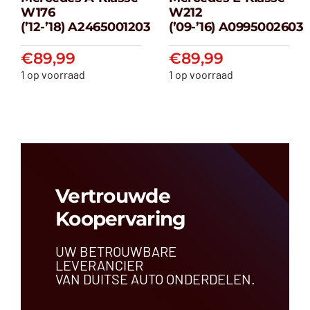
Mercedes A-
Mercedes E-
W176
W212
klasse W176
klasse W212
(’12-’18) A2465001203
(’09-’16) A0995002603
(’12-’18) A2465001203
(’09-’16) A099500
€
89,99
€
89,99
€
89,99
€
89,99
1 op voorraad
1 op voorraad
Vertrouwde
Koopervaring
UW BETROUWBARE
LEVERANCIER
VAN DUITSE AUTO ONDERDELEN.