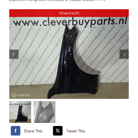
Uitverkocht
Share This
Tweet This