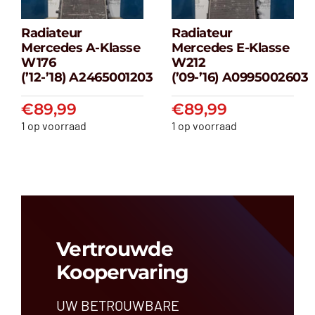
Radiateur
Radiateur
Radiateur
Radiateur
Mercedes A-Klasse
Mercedes E-Klasse
Mercedes A-
Mercedes E-
W176
W212
klasse W176
klasse W212
(’12-’18) A2465001203
(’09-’16) A0995002603
(’12-’18) A2465001203
(’09-’16) A099500
€
89,99
€
89,99
€
89,99
€
89,99
1 op voorraad
1 op voorraad
Vertrouwde
Koopervaring
UW BETROUWBARE