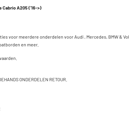
 Cabrio A205 (’16->)
enties voor meerdere onderdelen voor Audi , Mercedes, BMW & 
patborden en meer.
rwaarden.
DEHANDS ONDERDELEN RETOUR.
t