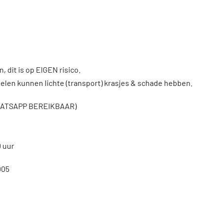
, dit is op EIGEN risico.
len kunnen lichte (transport) krasjes & schade hebben.
WHATSAPP BEREIKBAAR)
0 uur
005