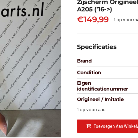
Zijscherm Originee
A205 (’16->)
€
149,99
1 op voorra
Specificaties
Brand
Condition
Eigen
identificatienummer
Origineel / Imitatie
1 op voorraad
Toevoegen Aan Winkel