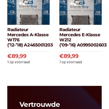
Radiateur
Radiateur
Radiateur
Radiateur
Mercedes A-Klasse
Mercedes E-Klasse
Mercedes A-
Mercedes E-
W176
W212
klasse W176
klasse W212
(’12-’18) A2465001203
(’09-’16) A0995002603
(’12-’18) A2465001203
(’09-’16) A099500
€
89,99
€
89,99
€
89,99
€
89,99
1 op voorraad
1 op voorraad
Vertrouwde