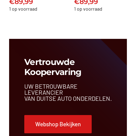
€
89,99
€
89,99
€
89,99
€
89,99
1 op voorraad
1 op voorraad
Vertrouwde
Koopervaring
UW BETROUWBARE
LEVERANCIER
VAN DUITSE AUTO ONDERDELEN.
Webshop Bekijken