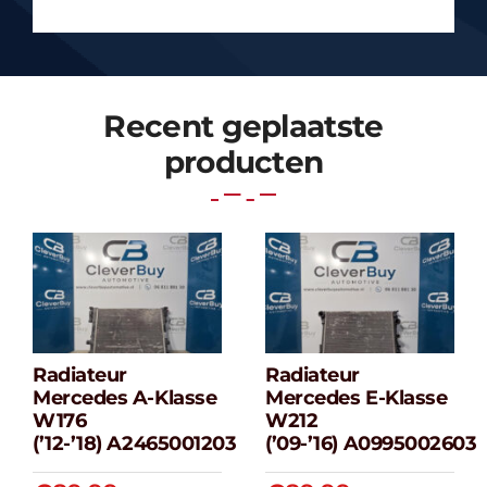
Recent geplaatste
producten
Radiateur
Radiateur
Radiateur
Radiateur
Mercedes A-Klasse
Mercedes E-Klasse
Mercedes A-
Mercedes E-
W176
W212
klasse W176
klasse W212
(’12-’18) A2465001203
(’09-’16) A0995002603
(’12-’18) A2465001203
(’09-’16) A099500