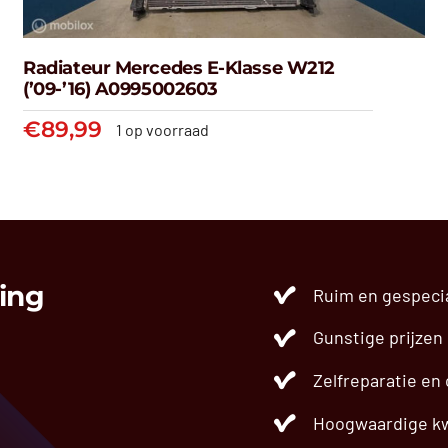
Radiateur Mercedes E-Klasse W212
(’09-’16) A0995002603
€
89,99
1 op voorraad
Radiateur Mercedes E-klasse
W212 (’09-’16) A0995002603
€
89,99
ing
Ruim en gespeci
Gunstige prijzen
Zelfreparatie en
Hoogwaardige kw