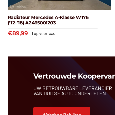
Radiateur Mercedes A-Klasse W176
(’12-’18) A2465001203
€
89,99
1 op voorraad
Radiateur Mercedes A-klasse
W176 (’12-’18) A2465001203
€
89,99
Vertrouwde Koopervar
UW BETROUWBARE LEVERANCIER
VAN DUITSE AUTO ONDERDELEN.
Webshop Bekijken