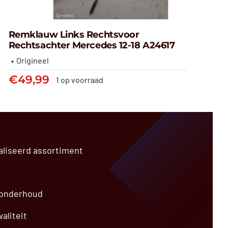
Remklauw Links Rechtsvoor
Rechtsachter Mercedes 12-18 A24617
Origineel
Remklauw links rechtsvoor
€
49,99
1 op voorraad
rechtsachter Mercedes 12-18
A24617
€
49,99
aliseerd assortiment
 onderhoud
aliteit