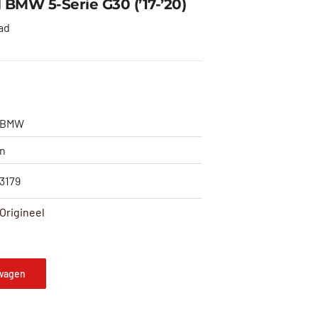
 BMW 5-Serie G30 (’17-’20)
ad
BMW
n
3179
Origineel
wagen