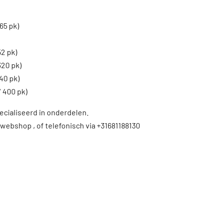
65 pk)
52 pk)
320 pk)
40 pk)
 400 pk)
ecialiseerd in onderdelen.
 webshop , of telefonisch via +31681188130