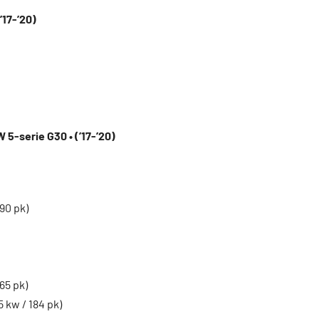
’17-’20)
 5-serie G30 • (’17-’20)
90 pk)
65 pk)
 kw / 184 pk)