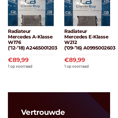
Radiateur
Radiateur
Radiateur
Radiateur
Mercedes A-Klasse
Mercedes E-Klasse
Mercedes A-
Mercedes E-
W176
W212
klasse W176
klasse W212
(’12-’18) A2465001203
(’09-’16) A0995002603
(’12-’18) A2465001203
(’09-’16) A099500
€
89,99
€
89,99
€
89,99
€
89,99
1 op voorraad
1 op voorraad
Vertrouwde