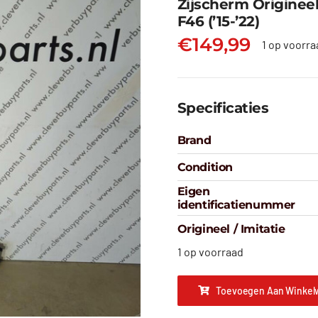
Zijscherm Originee
F46 (’15-’22)
€
149,99
1 op voorra
Specificaties
Brand
Condition
Eigen
identificatienummer
Origineel / Imitatie
1 op voorraad
Toevoegen Aan Winkel