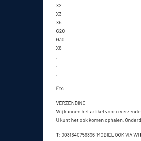
X2
X3
X5
G20
G30
X6
.
.
.
Etc.
VERZENDING
Wij kunnen het artikel voor u verzenden
U kunt het ook komen ophalen. Onderde
T: 0031640756396 (MOBIEL OOK VIA 