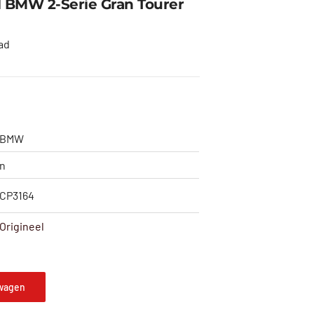
l BMW 2-Serie Gran Tourer
ad
BMW
n
CP3164
Origineel
wagen