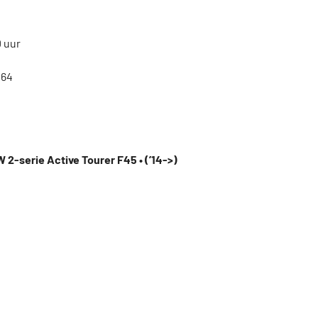
0 uur
164
 2-serie Active Tourer F45 • (’14->)