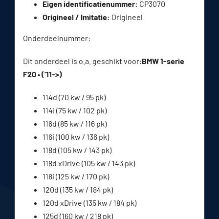
Eigen identificatienummer:
CP3070
Origineel / Imitatie:
Origineel
Onderdeelnummer:
Dit onderdeel is o.a. geschikt voor:
BMW 1-serie
F20 • (’11->)
114d (70 kw / 95 pk)
114i (75 kw / 102 pk)
116d (85 kw / 116 pk)
116i (100 kw / 136 pk)
118d (105 kw / 143 pk)
118d xDrive (105 kw / 143 pk)
118i (125 kw / 170 pk)
120d (135 kw / 184 pk)
120d xDrive (135 kw / 184 pk)
125d (160 kw / 218 pk)