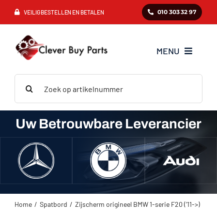
Ga
010 303 32 97
VEILIG BESTELLEN EN BETALEN
naar
inhoud
MENU
Zoeken
Mercedes
naar:
BMW
Uw Betrouwbare Leverancier
Audi
VAG
Home
Spatbord
Zijscherm origineel BMW 1-serie F20 (’11->)