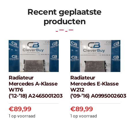
Recent geplaatste
producten
Radiateur
Radiateur
Radiateur
Radiateur
Mercedes A-Klasse
Mercedes E-Klasse
Mercedes A-
Mercedes E-
W176
W212
klasse W176
klasse W212
(’12-’18) A2465001203
(’09-’16) A0995002603
(’12-’18) A2465001203
(’09-’16) A099500
€
89,99
€
89,99
€
89,99
€
89,99
1 op voorraad
1 op voorraad