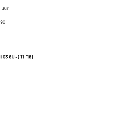
0 uur
190
 Q3 8U • (’11-’18)