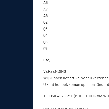
A6
A7
A8
Q2
Q3
Q4
Q5
Q7
Etc.
VERZENDING
Wij kunnen het artikel voor u verzenden
U kunt het ook komen ophalen. Onderde
T: 0031640756396 (MOBIEL OOK VIA 
OPHALEN IS MOGELIJK OP: