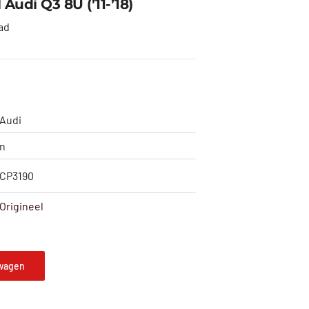
Audi Q3 8U (’11-’18)
ad
Audi
n
CP3190
Origineel
wagen