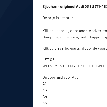
Zijscherm origineel Audi Q3 8U (’11-’18
De prijs is per stuk
Kijk ook eens bij onze andere advert
Bumpers, koplampen, motorkappen, s
Kijk op cleverbuyparts.nl voor de voo
LET OP:
WIJ NEMEN GEEN VERKOCHTE TWEE
Op voorraad voor Audi:
A1
A3
A4
A5