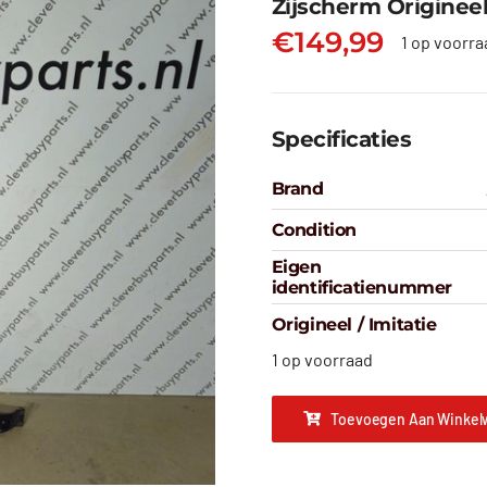
Zijscherm Origineel 
€
149,99
1 op voorra
Specificaties
Brand
Condition
Eigen
identificatienummer
Origineel / Imitatie
1 op voorraad
Toevoegen Aan Winkel