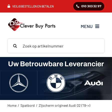
Ga
010 303 32 97
VEILIG BESTELLEN EN BETALEN
naar
inhoud
MENU
Zoeken
Mercedes
naar:
BMW
Uw Betrouwbare Leverancier
Audi
VAG
Home
Spatbord
Zijscherm origineel Audi Q2 (’19->)