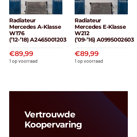
Radiateur
Radiateur
Radiateur
Radiateur
Mercedes A-Klasse
Mercedes E-Klasse
Mercedes A-
Mercedes E-
W176
W212
klasse W176
klasse W212
(’12-’18) A2465001203
(’09-’16) A0995002603
(’12-’18) A2465001203
(’09-’16) A099500
€
89,99
€
89,99
€
89,99
€
89,99
1 op voorraad
1 op voorraad
Vertrouwde
Koopervaring