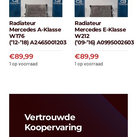
Radiateur
Radiateur
Radiateur
Radiateur
Mercedes A-Klasse
Mercedes E-Klasse
Mercedes A-
Mercedes E-
W176
W212
klasse W176
klasse W212
(’12-’18) A2465001203
(’09-’16) A0995002603
(’12-’18) A2465001203
(’09-’16) A099500
€
89,99
€
89,99
€
89,99
€
89,99
1 op voorraad
1 op voorraad
Vertrouwde
Koopervaring