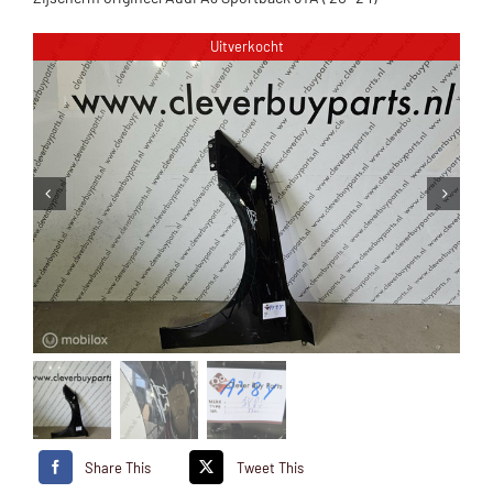
Uitverkocht
Share This
Tweet This