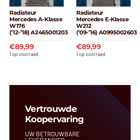
Radiateur
Radiateur
Radiateur
Radiateur
Mercedes A-Klasse
Mercedes E-Klasse
Mercedes A-
Mercedes E-
W176
W212
klasse W176
klasse W212
(’12-’18) A2465001203
(’09-’16) A0995002603
(’12-’18) A2465001203
(’09-’16) A099500
€
89,99
€
89,99
€
89,99
€
89,99
1 op voorraad
1 op voorraad
Vertrouwde
Koopervaring
UW BETROUWBARE
LEVERANCIER