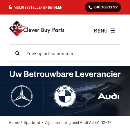
Ga
010 303 32 97
VEILIG BESTELLEN EN BETALEN
naar
inhoud
MENU
Zoeken
Mercedes
naar:
BMW
Uw Betrouwbare Leverancier
Audi
VAG
Home
Spatbord
Zijscherm origineel Audi A3 8V (’12-’17)