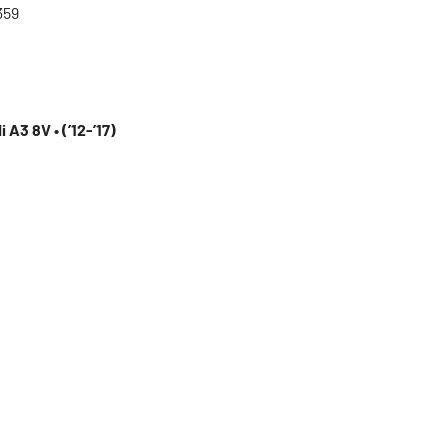
359
 A3 8V • (’12-’17)