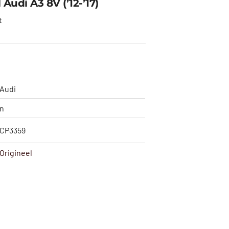
Audi A3 8V (’12-’17)
t
Audi
n
CP3359
Origineel