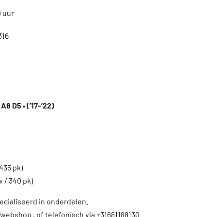
0 uur
316
A8 D5 • (’17-’22)
435 pk)
w / 340 pk)
ecialiseerd in onderdelen.
 webshop , of telefonisch via +31681188130