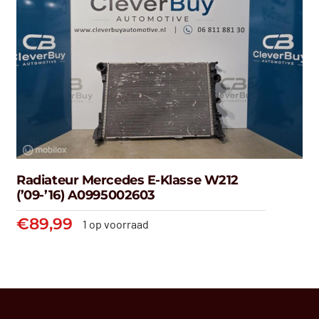
Radiateur Mercedes E-Klasse W212
(’09-’16) A0995002603
€
89,99
1 op voorraad
Radiateur Mercedes E-klasse
W212 (’09-’16) A0995002603
€
89,99