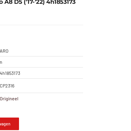
o A8 D5 (’17-’22) 4h1853173
d
ARO
n
4h1853173
CP2316
Origineel
wagen