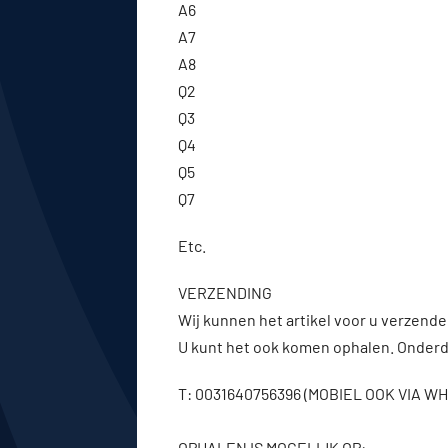
A6
A7
A8
Q2
Q3
Q4
Q5
Q7
Etc.
VERZENDING
Wij kunnen het artikel voor u verzenden
U kunt het ook komen ophalen. Onderde
T: 0031640756396 (MOBIEL OOK VIA 
OPHALEN IS MOGELIJK OP: