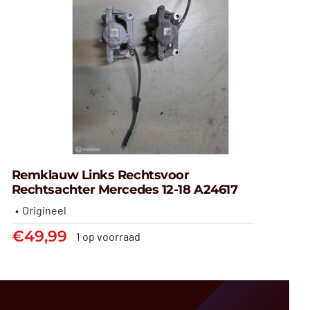
Remklauw Links Rechtsvoor
Rechtsachter Mercedes 12-18 A24617
Origineel
Remklauw links rechtsvoor
€
49,99
1 op voorraad
rechtsachter Mercedes 12-18
A24617
€
49,99