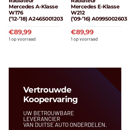
Radiateur
Radiateur
Radiateur
Radiateur
Mercedes A-Klasse
Mercedes E-Klasse
Mercedes A-
Mercedes E-
W176
W212
klasse W176
klasse W212
(’12-’18) A2465001203
(’09-’16) A0995002603
(’12-’18) A2465001203
(’09-’16) A099500
€
89,99
€
89,99
€
89,99
€
89,99
1 op voorraad
1 op voorraad
Vertrouwde
Koopervaring
UW BETROUWBARE
LEVERANCIER
VAN DUITSE AUTO ONDERDELEN.