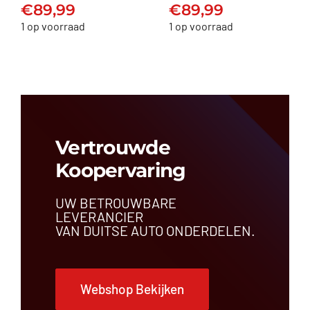
€
89,99
€
89,99
€
89,99
€
89,99
1 op voorraad
1 op voorraad
Vertrouwde
Koopervaring
UW BETROUWBARE
LEVERANCIER
VAN DUITSE AUTO ONDERDELEN.
Webshop Bekijken