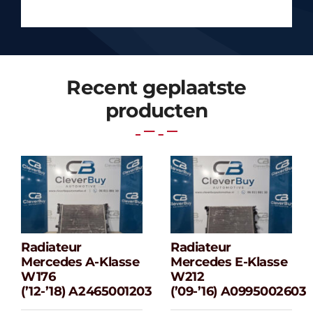
Recent geplaatste
producten
Radiateur
Radiateur
Radiateur
Radiateur
Mercedes A-Klasse
Mercedes E-Klasse
Mercedes A-
Mercedes E-
W176
W212
klasse W176
klasse W212
(’12-’18) A2465001203
(’09-’16) A0995002603
(’12-’18) A2465001203
(’09-’16) A099500