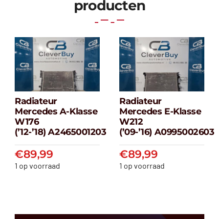
producten
Radiateur
Radiateur
Radiateur
Radiateur
Mercedes A-Klasse
Mercedes E-Klasse
Mercedes A-
Mercedes E-
W176
W212
klasse W176
klasse W212
(’12-’18) A2465001203
(’09-’16) A0995002603
(’12-’18) A2465001203
(’09-’16) A099500
€
89,99
€
89,99
€
89,99
€
89,99
1 op voorraad
1 op voorraad