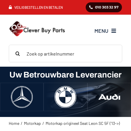
Ga
010 303 32 97
VEILIG BESTELLEN EN BETALEN
naar
inhoud
MENU
Zoeken
Mercedes
naar:
BMW
Uw Betrouwbare Leverancier
Audi
VAG
Home
Motorkap
Motorkap origineel Seat Leon SC 5F (’13->)