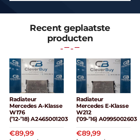
Recent geplaatste
producten
Radiateur
Radiateur
Radiateur
Radiateur
Mercedes A-Klasse
Mercedes E-Klasse
Mercedes A-
Mercedes E-
W176
W212
klasse W176
klasse W212
(’12-’18) A2465001203
(’09-’16) A0995002603
(’12-’18) A2465001203
(’09-’16) A099500
€
89,99
€
89,99
€
89,99
€
89,99