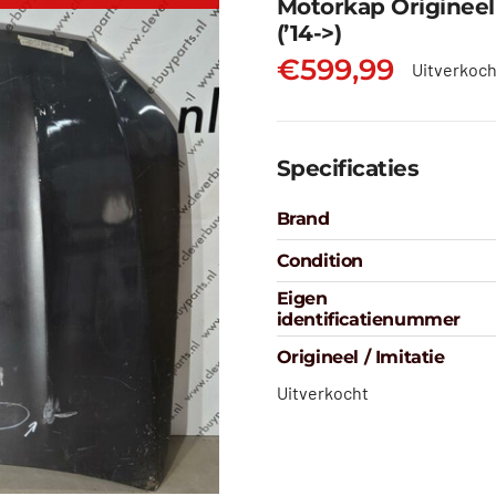
Motorkap Originee
(’14->)
€
599,99
Uitverkoch
Specificaties
Brand
Condition
Eigen
identificatienummer
Origineel / Imitatie
Uitverkocht