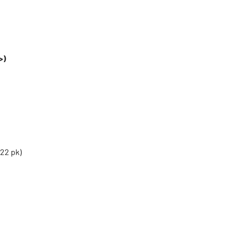
>)
122 pk)