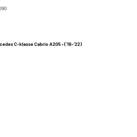
090
cedes C-klasse Cabrio A205 • (’16-’22)