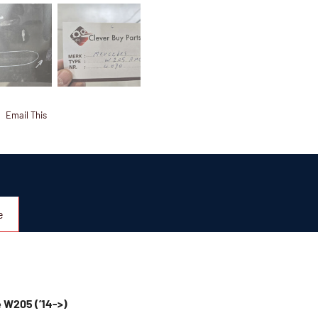
Email This
e
 W205 (’14->)