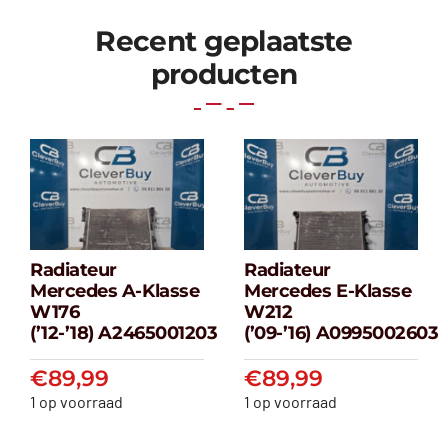
Recent geplaatste
producten
Radiateur
Radiateur
Radiateur
Radiateur
Mercedes A-Klasse
Mercedes E-Klasse
Mercedes A-
Mercedes E-
W176
W212
klasse W176
klasse W212
(’12-’18) A2465001203
(’09-’16) A0995002603
(’12-’18) A2465001203
(’09-’16) A099500
€
89,99
€
89,99
€
89,99
€
89,99
1 op voorraad
1 op voorraad