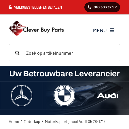
Ga
010 303 32 97
VEILIG BESTELLEN EN BETALEN
naar
inhoud
MENU
Zoeken
Mercedes
naar:
BMW
Uw Betrouwbare Leverancier
Audi
VAG
Home
Motorkap
Motorkap origineel Audi Q5 (‘8-17″)