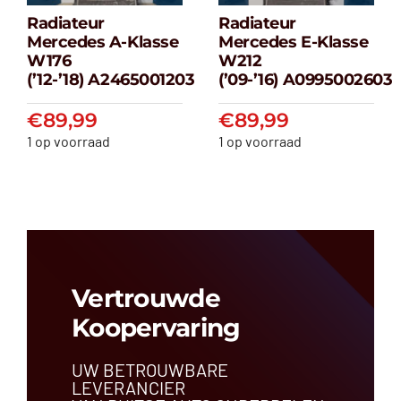
Radiateur
Radiateur
Radiateur
Radiateur
Mercedes A-Klasse
Mercedes E-Klasse
Mercedes A-
Mercedes E-
W176
W212
klasse W176
klasse W212
(’12-’18) A2465001203
(’09-’16) A0995002603
(’12-’18) A2465001203
(’09-’16) A099500
€
89,99
€
89,99
€
89,99
€
89,99
1 op voorraad
1 op voorraad
Vertrouwde
Koopervaring
UW BETROUWBARE
LEVERANCIER