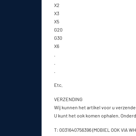
X2
X3
X5
G20
G30
X6
.
.
.
Etc.
VERZENDING
Wij kunnen het artikel voor u verzenden
U kunt het ook komen ophalen. Onderde
T: 0031640756396 (MOBIEL OOK VIA 