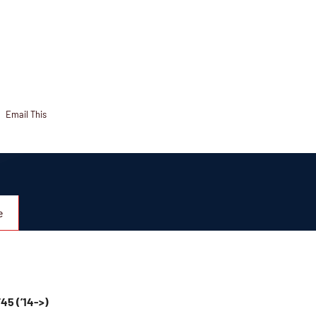
Email This
e
45 (’14->)