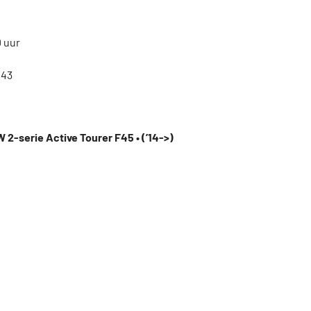
0 uur
143
 2-serie Active Tourer F45 • (’14->)