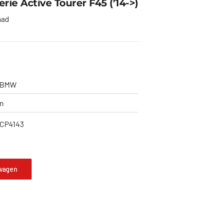
ie Active Tourer F45 (’14->)
aad
BMW
n
CP4143
wagen