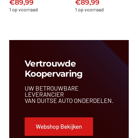
€
89,99
€
89,99
€
89,99
€
89,99
1 op voorraad
1 op voorraad
Vertrouwde
Koopervaring
UW BETROUWBARE
LEVERANCIER
VAN DUITSE AUTO ONDERDELEN.
Webshop Bekijken