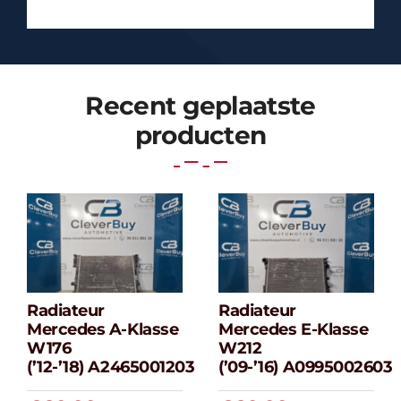
Recent geplaatste
producten
Radiateur
Radiateur
Radiateur
Radiateur
Mercedes A-Klasse
Mercedes E-Klasse
Mercedes A-
Mercedes E-
W176
W212
klasse W176
klasse W212
(’12-’18) A2465001203
(’09-’16) A0995002603
(’12-’18) A2465001203
(’09-’16) A099500