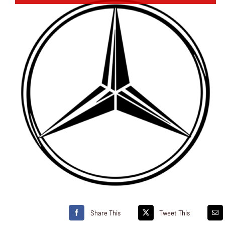
Share This
Tweet This