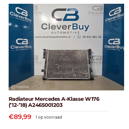
Radiateur Mercedes A-Klasse W176
(’12-’18) A2465001203
€
89,99
1 op voorraad
Radiateur Mercedes A-klasse