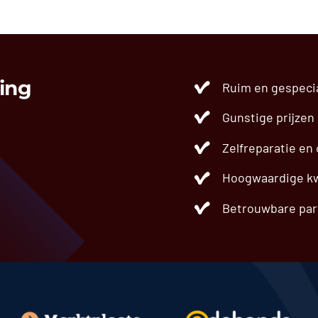
W212 (’09-’16) A0995002603
€
89,99
ing
Ruim en gespeci
Gunstige prijzen
Zelfreparatie en
Hoogwaardige kw
Betrouwbare par