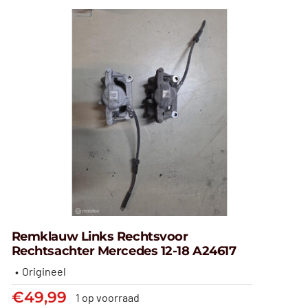
Remklauw Links Rechtsvoor
Rechtsachter Mercedes 12-18 A24617
Origineel
Remklauw links rechtsvoor
€
49,99
1 op voorraad
rechtsachter Mercedes 12-18