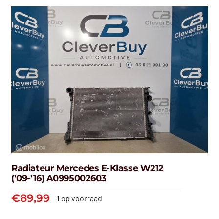
Radiateur Mercedes E-Klasse W212
(’09-’16) A0995002603
€
89,99
1 op voorraad
Radiateur Mercedes E-klasse