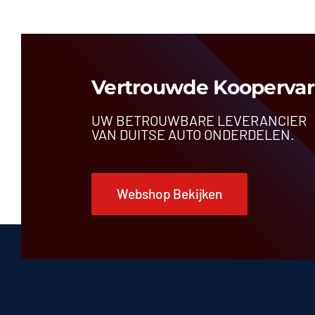
W176 (’12-’18) A2465001203
€
89,99
Vertrouwde Koopervar
UW BETROUWBARE LEVERANCIER
VAN DUITSE AUTO ONDERDELEN.
Webshop Bekijken