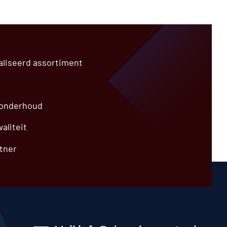
A24617
€
49,99
aliseerd assortiment
 onderhoud
aliteit
tner