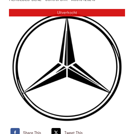
Uitverkocht
Share This
Tweet This