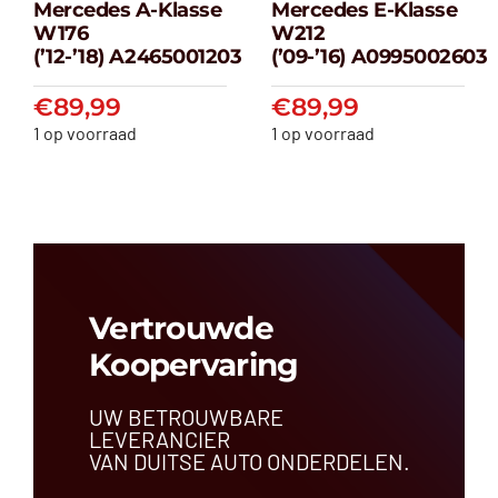
Mercedes A-Klasse
Mercedes E-Klasse
Mercedes A-
Mercedes E-
W176
W212
klasse W176
klasse W212
(’12-’18) A2465001203
(’09-’16) A0995002603
(’12-’18) A2465001203
(’09-’16) A099500
€
89,99
€
89,99
€
89,99
€
89,99
1 op voorraad
1 op voorraad
Vertrouwde
Koopervaring
UW BETROUWBARE
LEVERANCIER
VAN DUITSE AUTO ONDERDELEN.