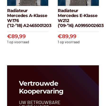
Radiateur
Radiateur
Radiateur
Radiateur
Mercedes A-Klasse
Mercedes E-Klasse
Mercedes A-
Mercedes E-
W176
W212
klasse W176
klasse W212
(’12-’18) A2465001203
(’09-’16) A0995002603
(’12-’18) A2465001203
(’09-’16) A099500
€
89,99
€
89,99
€
89,99
€
89,99
1 op voorraad
1 op voorraad
Vertrouwde
Koopervaring
UW BETROUWBARE