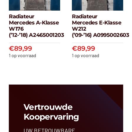
Radiateur
Radiateur
Radiateur
Radiateur
Mercedes A-Klasse
Mercedes E-Klasse
Mercedes A-
Mercedes E-
W176
W212
klasse W176
klasse W212
(’12-’18) A2465001203
(’09-’16) A0995002603
(’12-’18) A2465001203
(’09-’16) A099500
€
89,99
€
89,99
€
89,99
€
89,99
1 op voorraad
1 op voorraad
Vertrouwde
Koopervaring
UW BETROUWBARE