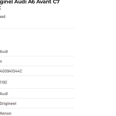
inel Audi A6 Avant C7
C
aad
Audi
n
4G0941044C
1192
Audi
Origineel
Xenon