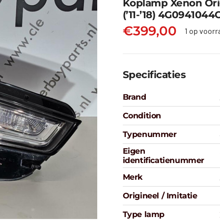
Koplamp Xenon Orig
(’11-’18) 4G0941044
€
399,00
1 op voorr
Specificaties
Brand
Condition
Typenummer
Eigen
identificatienummer
Merk
Origineel / Imitatie
Type lamp