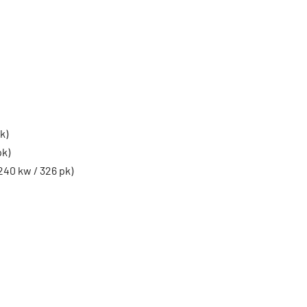
k)
pk)
240 kw / 326 pk)