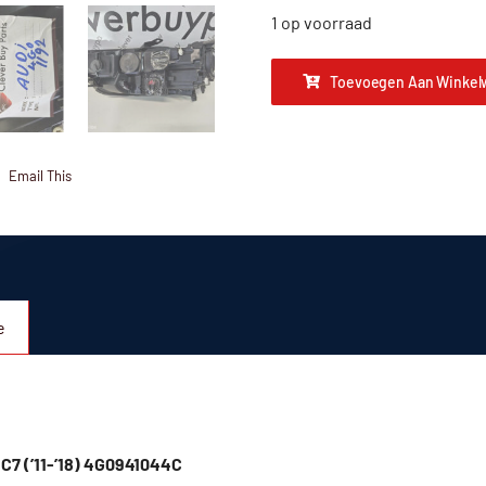
1 op voorraad
Toevoegen Aan Winkel
Email This
e
 C7 (’11-’18) 4G0941044C