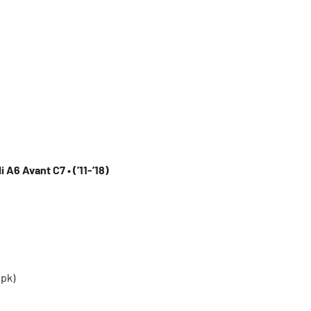
 A6 Avant C7 • (’11-’18)
 pk)