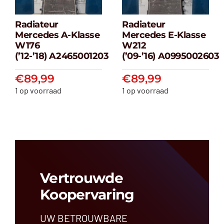
Radiateur
Radiateur
Radiateur
Radiateur
Mercedes A-Klasse
Mercedes E-Klasse
Mercedes A-
Mercedes E-
W176
W212
klasse W176
klasse W212
(’12-’18) A2465001203
(’09-’16) A0995002603
(’12-’18) A2465001203
(’09-’16) A099500
€
89,99
€
89,99
€
89,99
€
89,99
1 op voorraad
1 op voorraad
Vertrouwde
Koopervaring
UW BETROUWBARE