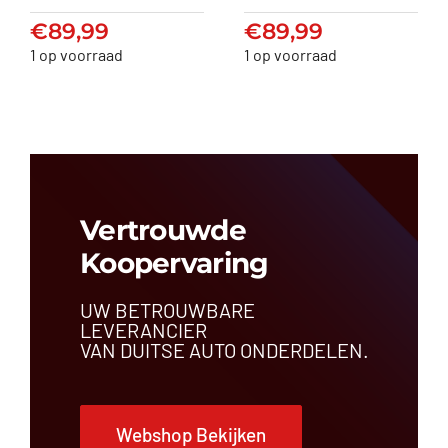
(’12-’18) A2465001203
(’09-’16) A099500
€
89,99
€
89,99
€
89,99
€
89,99
1 op voorraad
1 op voorraad
Vertrouwde
Koopervaring
UW BETROUWBARE
LEVERANCIER
VAN DUITSE AUTO ONDERDELEN.
Webshop Bekijken