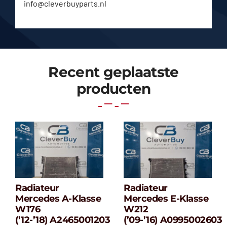
info@cleverbuyparts.nl
Recent geplaatste
producten
Radiateur
Radiateur
Radiateur
Radiateur
Mercedes A-Klasse
Mercedes E-Klasse
Mercedes A-
Mercedes E-
W176
W212
klasse W176
klasse W212
(’12-’18) A2465001203
(’09-’16) A0995002603