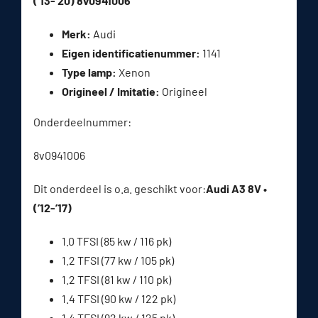
(’13-’20) 8v0941006
Merk:
Audi
Eigen identificatienummer:
1141
Type lamp:
Xenon
Origineel / Imitatie:
Origineel
Onderdeelnummer:
8v0941006
Dit onderdeel is o.a. geschikt voor:
Audi A3 8V •
(’12-’17)
1.0 TFSI (85 kw / 116 pk)
1.2 TFSI (77 kw / 105 pk)
1.2 TFSI (81 kw / 110 pk)
1.4 TFSI (90 kw / 122 pk)
1.4 TFSI (92 kw / 125 pk)