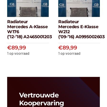
Radiateur
Radiateur
Radiateur
Radiateur
Mercedes A-Klasse
Mercedes E-Klasse
Mercedes A-
Mercedes E-
W176
W212
klasse W176
klasse W212
(’12-’18) A2465001203
(’09-’16) A0995002603
(’12-’18) A2465001203
(’09-’16) A099500
€
89,99
€
89,99
€
89,99
€
89,99
1 op voorraad
1 op voorraad
Vertrouwde
Koopervaring