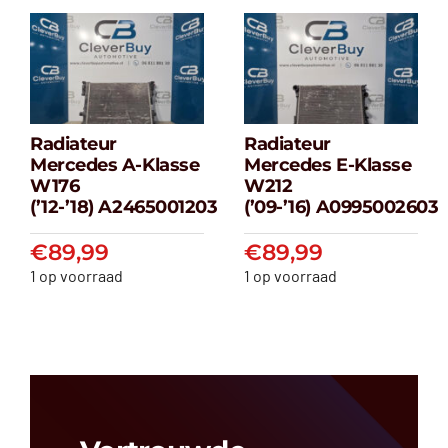
Radiateur
Radiateur
Radiateur
Radiateur
Mercedes A-Klasse
Mercedes E-Klasse
Mercedes A-
Mercedes E-
W176
W212
klasse W176
klasse W212
(’12-’18) A2465001203
(’09-’16) A0995002603
(’12-’18) A2465001203
(’09-’16) A099500
€
89,99
€
89,99
€
89,99
€
89,99
1 op voorraad
1 op voorraad