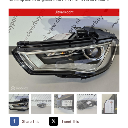
Uitverkocht
Share This
Tweet This