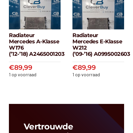
Radiateur
Radiateur
Radiateur
Radiateur
Mercedes A-Klasse
Mercedes E-Klasse
Mercedes A-
Mercedes E-
W176
W212
klasse W176
klasse W212
(’12-’18) A2465001203
(’09-’16) A0995002603
(’12-’18) A2465001203
(’09-’16) A099500
€
89,99
€
89,99
€
89,99
€
89,99
1 op voorraad
1 op voorraad
Vertrouwde