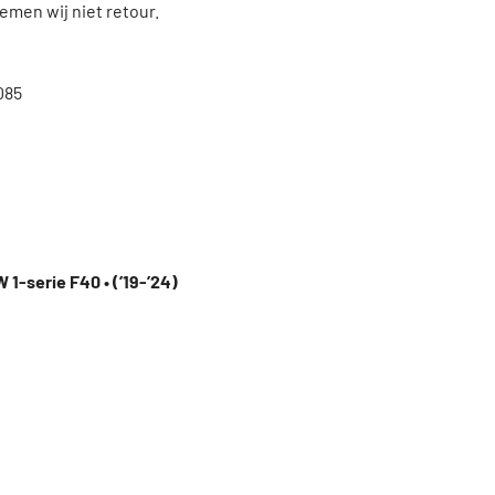
men wij niet retour.
085
 1-serie F40 • (’19-’24)