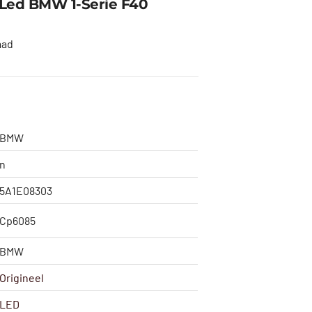
 Led BMW 1-Serie F40
aad
BMW
n
5A1E08303
Cp6085
BMW
Origineel
LED