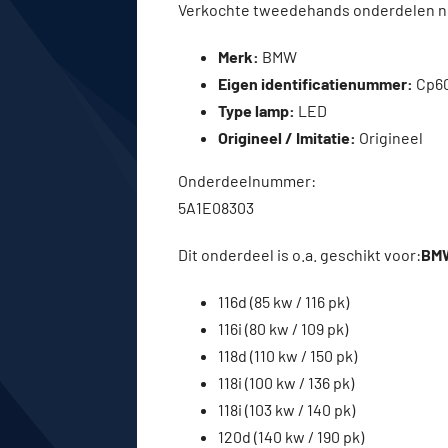
Verkochte tweedehands onderdelen ne
Merk:
BMW
Eigen identificatienummer:
Cp6
Type lamp:
LED
Origineel / Imitatie:
Origineel
Onderdeelnummer:
5A1E08303
Dit onderdeel is o.a. geschikt voor:
BMW
116d (85 kw / 116 pk)
116i (80 kw / 109 pk)
118d (110 kw / 150 pk)
118i (100 kw / 136 pk)
118i (103 kw / 140 pk)
120d (140 kw / 190 pk)